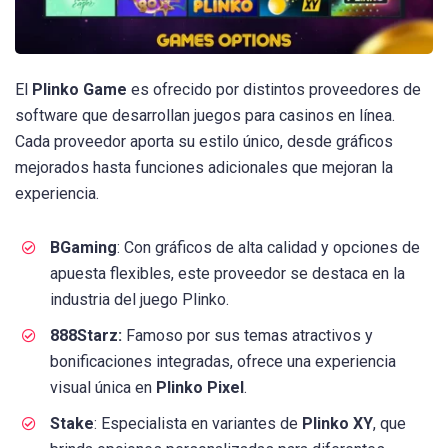
El
Plinko Game
es ofrecido por distintos proveedores de
software que desarrollan juegos para casinos en línea.
Cada proveedor aporta su estilo único, desde gráficos
mejorados hasta funciones adicionales que mejoran la
experiencia.
BGaming
: Con gráficos de alta calidad y opciones de
apuesta flexibles, este proveedor se destaca en la
industria del juego Plinko.
888Starz:
Famoso por sus temas atractivos y
bonificaciones integradas, ofrece una experiencia
visual única en
Plinko Pixel
.
Stake
: Especialista en variantes de
Plinko XY
, que