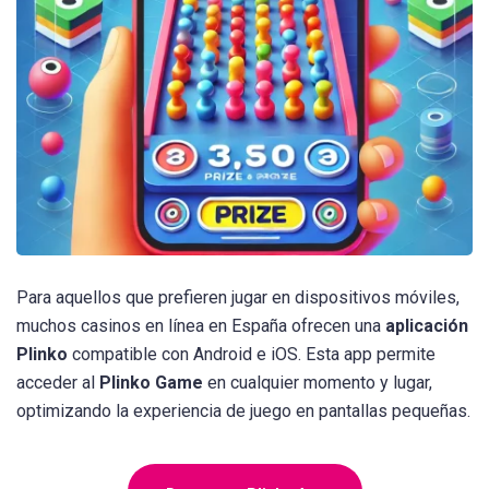
Para aquellos que prefieren jugar en dispositivos móviles,
muchos casinos en línea en España ofrecen una
aplicación
Plinko
compatible con Android e iOS. Esta app permite
acceder al
Plinko Game
en cualquier momento y lugar,
optimizando la experiencia de juego en pantallas pequeñas.