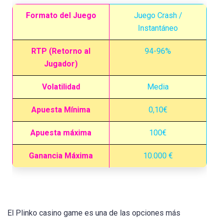
Formato del Juego
Juego Crash /
Instantáneo
RTP (Retorno al
94-96%
Jugador)
Volatilidad
Media
Apuesta Mínima
0,10€
Apuesta máxima
100€
Ganancia Máxima
10.000 €
El Plinko casino game es una de las opciones más